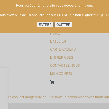
Pour accéder à notre site vous devez être majeur.
vous avez plus de 18 ans, cliquez sur ENTRER, sinon cliquez sur QUI
HOME
L’ATELIER
CARTE CADEAU
ENTREPRISES
CONTACTEZ NOUS
MON COMPTE
abus d'alcool est dangereux pour la santé, à consommer avec modérati