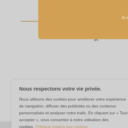
à
a
145,00 €
plusieurs
Si 
variations.
Les
options
peuvent
être
choisies
sur
la
page
du
Nous respectons votre vie privée.
produit
Nous utilisons des cookies pour améliorer votre expérience
de navigation, diffuser des publicités ou des contenus
personnalisés et analyser notre trafic. En cliquant sur « Tout
L'
accepter », vous consentez à notre utilisation des
cookies.
Politique relative aux cookies