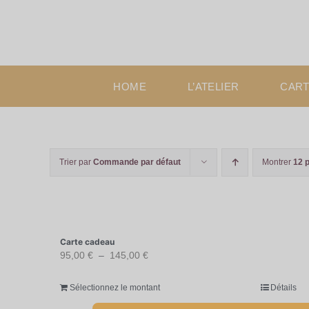
Passer
au
contenu
HOME
L’ATELIER
CART
Trier par
Commande par défaut
Montrer
12 
Carte cadeau
Plage
95,00
€
–
145,00
€
de
Sélectionnez le montant
Détails
prix :
Ce
95,00 €
produit