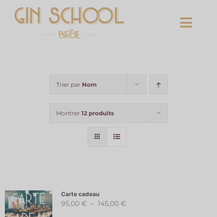
Passer
au
Toggl
contenu
Navig
Home
Trier par
Nom
L’atelier
Montrer
12 produits
Carte cadeau
Entreprises
Carte cadeau
Contactez nous
Plage
95,00
€
–
145,00
€
de