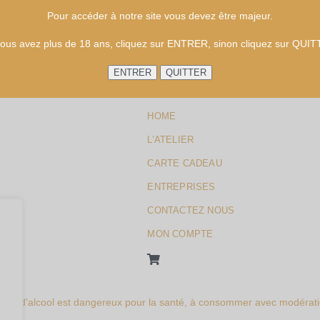
à
Pour accéder à notre site vous devez être majeur.
145,00 €
vous avez plus de 18 ans, cliquez sur ENTRER, sinon cliquez sur QUI
HOME
L’ATELIER
CARTE CADEAU
ENTREPRISES
CONTACTEZ NOUS
MON COMPTE
abus d'alcool est dangereux pour la santé, à consommer avec modérati