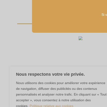
produit
a
plusieurs
Si 
variations.
Les
options
peuvent
être
choisies
sur
la
page
du
Nous respectons votre vie privée.
produit
Nous utilisons des cookies pour améliorer votre expérience
de navigation, diffuser des publicités ou des contenus
personnalisés et analyser notre trafic. En cliquant sur « Tout
accepter », vous consentez à notre utilisation des
L'
cookies.
Politique relative aux cookies