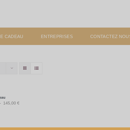
E CADEAU
ENTREPRISES
CONTACTEZ NOU
eau
Plage
–
145,00
€
de
prix :
95,00 €