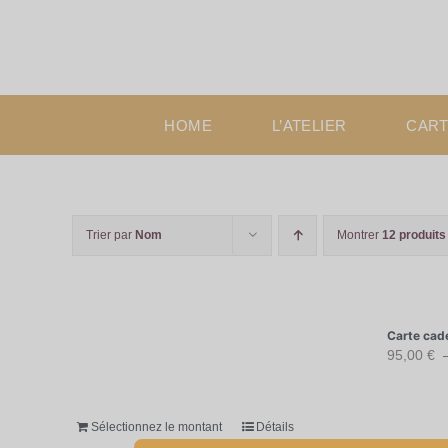
Passer
au
contenu
HOME
L’ATELIER
CART
Trier par
Nom
Montrer
12 produits
Carte cad
95,00
€
Sélectionnez le montant
Détails
Ce